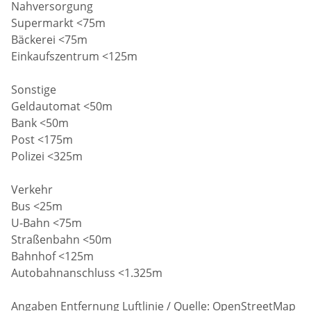
Nahversorgung
Supermarkt <75m
Bäckerei <75m
Einkaufszentrum <125m
Sonstige
Geldautomat <50m
Bank <50m
Post <175m
Polizei <325m
Verkehr
Bus <25m
U-Bahn <75m
Straßenbahn <50m
Bahnhof <125m
Autobahnanschluss <1.325m
Angaben Entfernung Luftlinie / Quelle: OpenStreetMap