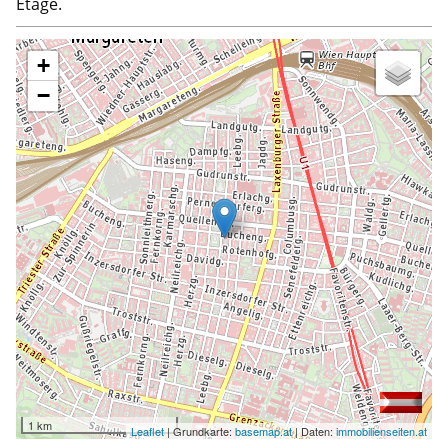
Etage.
+
−
1 km
Leaflet
| Grundkarte:
basemap.at
| Daten:
immobilienseiten.at