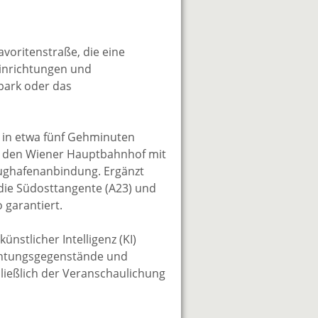
voritenstraße, die eine
einrichtungen und
park oder das
t in etwa fünf Gehminuten
an den Wiener Hauptbahnhof mit
lughafenanbindung. Ergänzt
die Südosttangente (A23) und
 garantiert.
nstlicher Intelligenz (KI)
nrichtungsgegenstände und
ließlich der Veranschaulichung