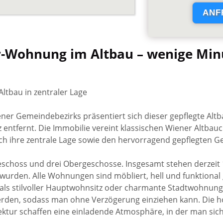
r-Wohnung im Altbau – wenige Mi
ltbau in zentraler Lage
ener Gemeindebezirks präsentiert sich dieser gepflegte Altb
z entfernt. Die Immobilie vereint klassischen Wiener Altb
h ihre zentrale Lage sowie den hervorragend gepflegten 
choss und drei Obergeschosse. Insgesamt stehen derzeit 1
 wurden. Alle Wohnungen sind möbliert, hell und funktional
l als stilvoller Hauptwohnsitz oder charmante Stadtwohnu
werden, sodass man ohne Verzögerung einziehen kann. Die
ektur schaffen eine einladende Atmosphäre, in der man sich