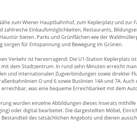
Nähe zum Wiener Hauptbahnhof, zum Keplerplatz und zur Fa
d zahlreiche Einkaufsmöglichkeiten, Restaurants, Bildungs
r Haustür bieten. Parks und Grünflächen wie der Waldmüller
g sorgen für Entspannung und Bewegung im Grünen.
en Verkehr ist hervorragend: Die U1-Station Keplerplatz is
kt mit dem Stadtzentrum. In rund zehn Minuten erreicht m
alen und internationalen Zugverbindungen sowie direkter F
raßenbahnlinien O und 6 sowie Buslinien 14A und 7A. Auch 
l erreichbar, was eine bequeme Erreichbarkeit mit dem Auto
rung wurden einzelne Abbildungen dieses Inserats mithilfe kü
taging) oder digital bearbeitet. Die dargestellten Möbel, Ei
 Bestandteil des tatsächlichen Angebots und dienen aussch