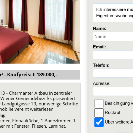
Name:
Email:
Telefon:
 - Kaufpreis: € 189.000,-
Adresse:
3 - Charmanter Altbau in zentraler
. Wiener Gemeindebezirks präsentiert
er Landgutgasse 13, nur wenige Schritte
Besichtigung v
mobilie vereint
weiterlesen
Rückruf
ng:
Zimmer, Einbauküche, 1 Badezimmer, 1
Über weitere A
 mit Fenster, Fliesen, Laminat.