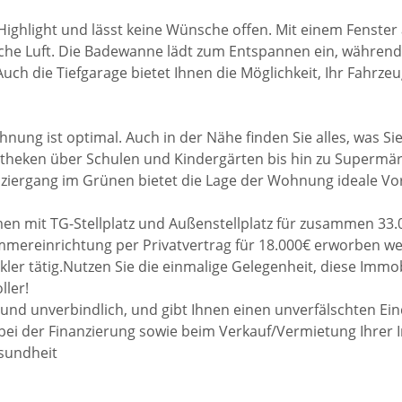
ighlight und lässt keine Wünsche offen. Mit einem Fenster a
sche Luft. Die Badewanne lädt zum Entspannen ein, während
uch die Tiefgarage bietet Ihnen die Möglichkeit, Ihr Fahrze
ng ist optimal. Auch in der Nähe finden Sie alles, was Sie
otheken über Schulen und Kindergärten bis hin zu Supermär
aziergang im Grünen bietet die Lage der Wohnung ideale V
 mit TG-Stellplatz und Außenstellplatz für zusammen 33.0
mereinrichtung per Privatvertrag für 18.000€ erworben w
kler tätig.Nutzen Sie die einmalige Gelegenheit, diese Immo
ller!
i und unverbindlich, und gibt Ihnen einen unverfälschten Ei
 bei der Finanzierung sowie beim Verkauf/Vermietung Ihrer 
esundheit