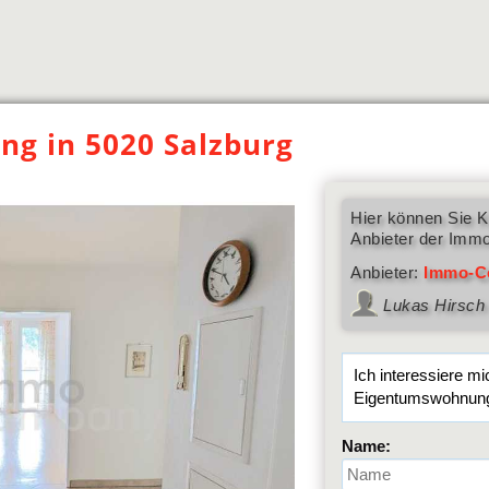
g in 5020 Salzburg
Hier können Sie K
Anbieter der Immo
Anbieter:
Immo-C
Lukas Hirsch
Name: