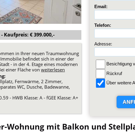
Email:
Telefon:
- Kaufpreis: € 399.000,-
Adresse:
lkommen in Ihrer neuen Traumwohnung
Immobilie befindet sich in einer der
adt - in der 4. Etage eines modernen
Besichtigung v
ei einer Fläche von
weiterlesen
Rückruf
ng:
Stellplatz, Fernwärme, 2 Zimmer,
Über weitere A
eparates WC, Dusche, Badewanne,
0.59 - HWB Klasse: A - fGEE Klasse: A+
r-Wohnung mit Balkon und Stellplat