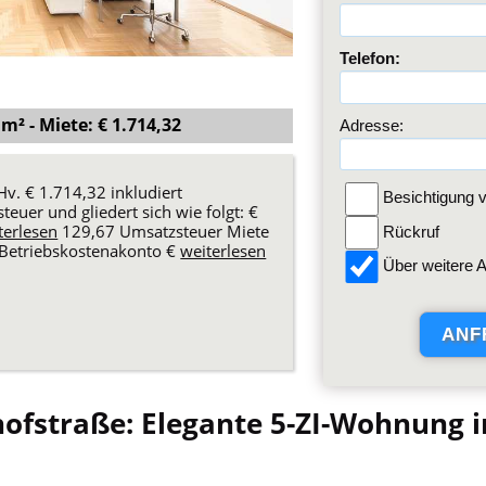
Telefon:
² - Miete: € 1.714,32
Adresse:
Hv. € 1.714,32 inkludiert
Besichtigung v
euer und gliedert sich wie folgt: €
terlesen
129,67 Umsatzsteuer Miete
Rückruf
 Betriebskostenakonto €
weiterlesen
Über weitere A
ofstraße: Elegante 5-ZI-Wohnung i