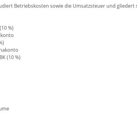
ludiert Betriebskosten sowie die Umsatzsteuer und gliedert s
(10 %)
nakonto
%)
enakonto
 BK (10 %)
äume