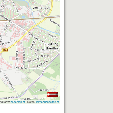
ndkarte:
basemap.at
| Daten:
immobilienseiten.at