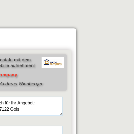
ontakt mit dem
bilie aufnehmen!
ompany
Andreas Windberger